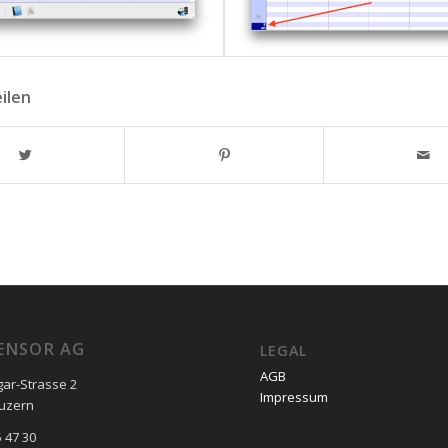
eilen
ENSOR AG
LEGAL
AGB
gar-Strasse 2
Impressum
Luzern
 47 30