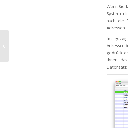
Wenn Sie M
System di
auch die 
Adressen.
Im gezeig
B1. Wie kann ich Adressdaten
Adresscod
löschen und wiederherstellen?
gedrückter
Ihnen das
Datensatz 