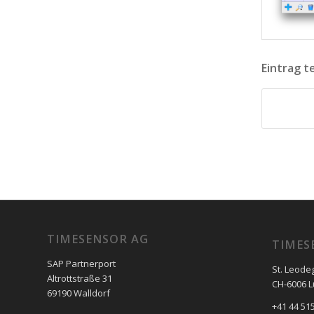
Eintrag t
TIMESENSOR AG
TIMES
SAP Partnerport
St. Leode
Altrottstraße 31
CH-6006 
69190 Walldorf
+41 44 515