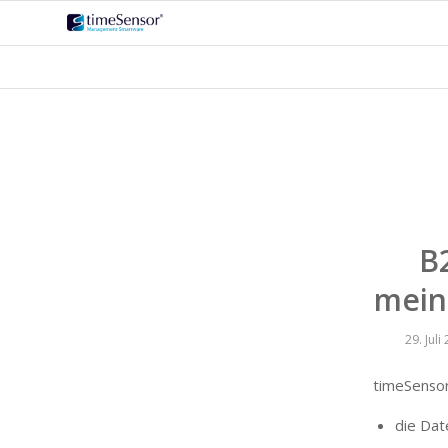
B
mein
29. Juli
timeSenso
die Dat