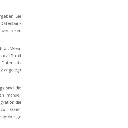
rgeben. Sie
 Datenbank
 der linken
tität. Wenn
satz ID mit
ne Datensatz
 2 angelegt
gs sind die
en manuell
gration die
u lassen.
ngehörige