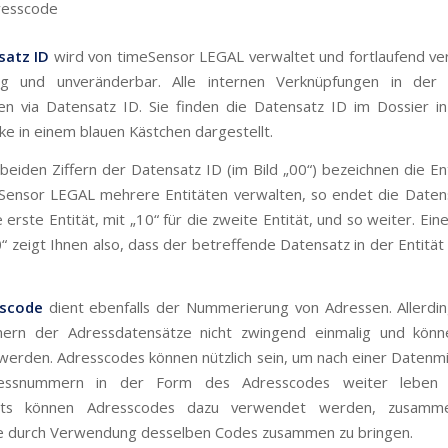
resscode
satz ID
wird von timeSensor LEGAL verwaltet und fortlaufend ve
lig und unveränderbar. Alle internen Verknüpfungen in der
ren via Datensatz ID. Sie finden die Datensatz ID im Dossier in
ke in einem blauen Kästchen dargestellt.
 beiden Ziffern der Datensatz ID (im Bild „00“) bezeichnen die En
eSensor LEGAL mehrere Entitäten verwalten, so endet die Daten
e erste Entität, mit „10“ für die zweite Entität, und so weiter. Ei
“ zeigt Ihnen also, dass der betreffende Datensatz in der Entität
scode
dient ebenfalls der Nummerierung von Adressen. Allerdin
rn der Adressdatensätze nicht zwingend einmalig und könn
werden. Adresscodes können nützlich sein, um nach einer Datenmi
ressnummern in der Form des Adresscodes weiter leben z
eits können Adresscodes dazu verwendet werden, zusamme
e durch Verwendung desselben Codes zusammen zu bringen.