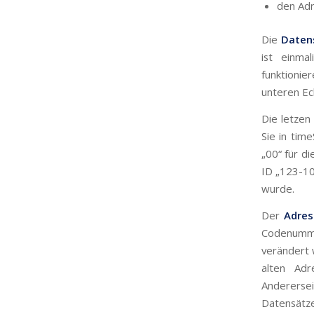
den Ad
Die
Daten
ist einma
funktionie
unteren Ec
Die letzen
Sie in tim
„00“ für di
ID „123-10
wurde.
Der
Adres
Codenumme
verändert 
alten Ad
Anderers
Datensätz