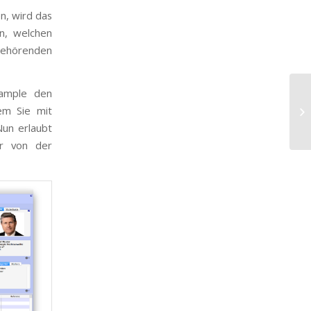
n, wird das
n, welchen
gehörenden
Sample den
B3
em Sie mit
hi
Nun erlaubt
er von der