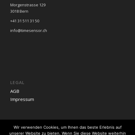
Morgenstrasse 129
3018 Bern
+41 31 511 31 50
info@timesensor.ch
LEGAL
AGB
Impressum
Wir verwenden Cookies, um Ihnen das beste Erlebnis auf
Deutsch
unserer Website zu bieten. Wenn Sie diese Website weiterhin