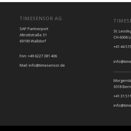
TIMESENSOR AG
TIMES
SAP Partnerport
St. Leode
Altrottstraße 31
CH-6006 
69190 Walldorf
+41 44 515
Fon: +49 6227 381 406
info@tim
Mail: info@timesensor.de
………………
Morgenst
3018 Bern
+41 31 511
info@tim