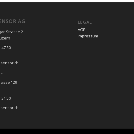
ENSOR AG
LEGAL
AGB
gar-Strasse 2
Impressum
Luzern
 47 30
esensor.ch
..
rasse 129
 31 50
esensor.ch