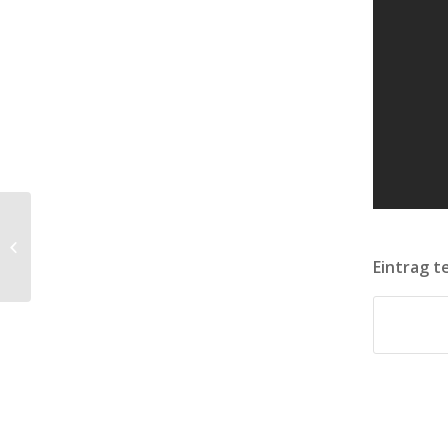
B13. Wie kann ich den Aufbau der
Archivnummer (für die
Eintrag t
Mandatsablage) beei...