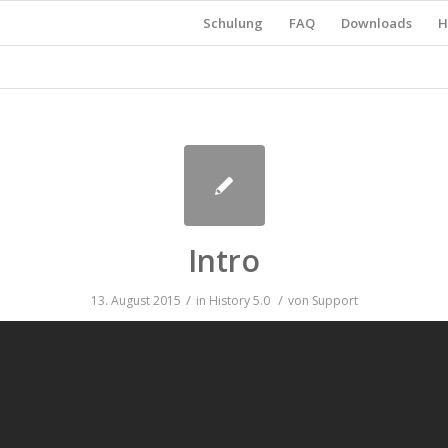
Schulung
FAQ
Downloads
H
Intro
/
/
13. August 2015
in
History
5.0
von
Support