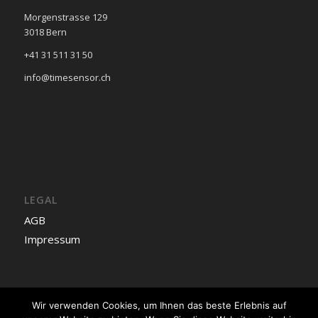
Morgenstrasse 129
3018 Bern
+41 31 511 31 50
info@timesensor.ch
LEGAL
AGB
Impressum
Wir verwenden Cookies, um Ihnen das beste Erlebnis auf
Deutsch