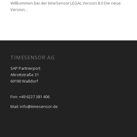
Willkommen bei der timeSensor LEGAL Version 8.0 Die neue
Version…
TIMESENSOR AG
SAP Partnerport
Altrottstraße 31
69190 Walldorf
Fon: +49 6227 381 406
Mail: info@timesensor.de