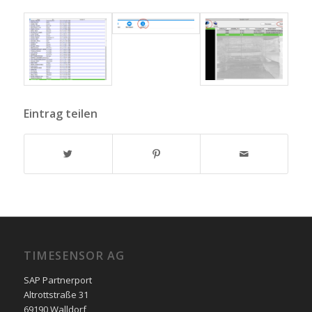
Eintrag teilen
TIMESENSOR AG
SAP Partnerport
Altrottstraße 31
69190 Walldorf