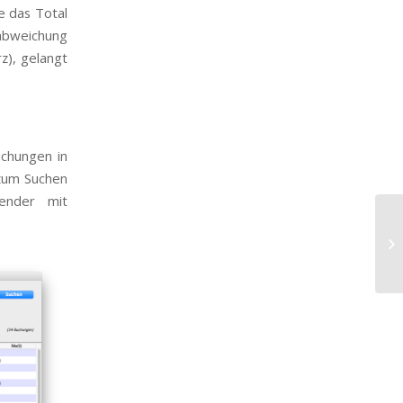
e das Total
abweichung
z), gelangt
uchungen in
 zum Suchen
ender mit
A2
F