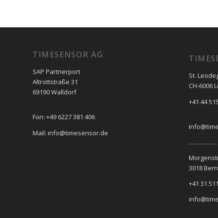
TIMESENSOR AG
TIMES
SAP Partnerport
St. Leode
Altrottstraße 31
CH-6006 
69190 Walldorf
+41 44 515
Fon: +49 6227 381 406
info@tim
Mail: info@timesensor.de
………………
Morgenst
3018 Bern
+41 31 511
info@tim