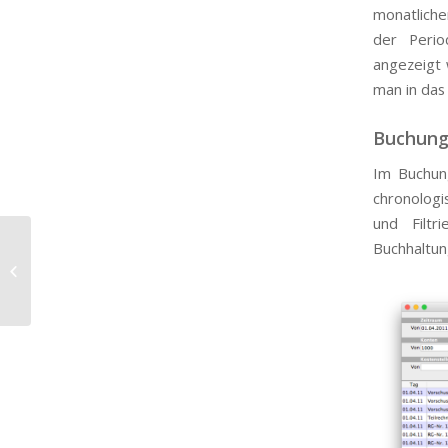
monatliche
der Perio
angezeigt 
man in das
Buchung
Im Buchung
chronologi
und Filt
Buchhaltun
A19. Wie exportiere ich meine TSL
Buchhaltung?