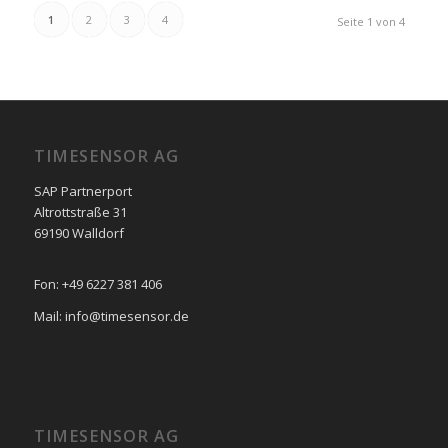
1
2
3
4
Seite 1 von 4
TIMESENSOR AG
SAP Partnerport
Altrottstraße 31
69190 Walldorf
Fon: +49 6227 381 406
Mail: info@timesensor.de
TIMESENSOR AG